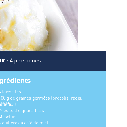
ur
: 4 personnes
grédients
4 faisselles
100 g de graines germées (brocolis, radis,
alfalfa…)
½ botte d’oignons frais
Mesclun
4 cuillères à café de miel