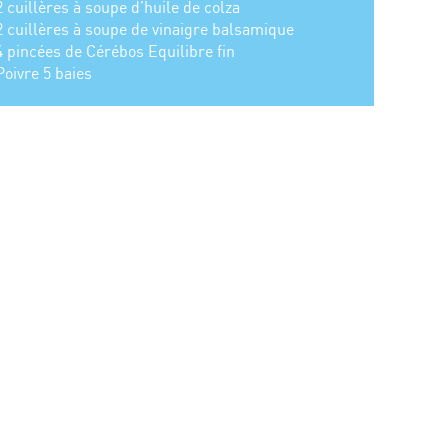
2 cuillères à soupe d’huile de colza
2 cuillères à soupe de vinaigre balsamique
4 pincées de Cérébos Equilibre fin
Poivre 5 baies