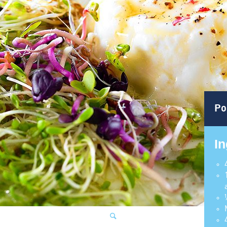
Po
In