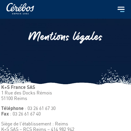
Mentions légales
K+S France SAS
1 Rue des Docks Rémois
51100 Reims
Téléphone
: 03 26 61 67 30
Fax
: 03 26 61 67 40
Siège de l’établissement : Reims
K+S SAS – RCS Reims – 414 982 942