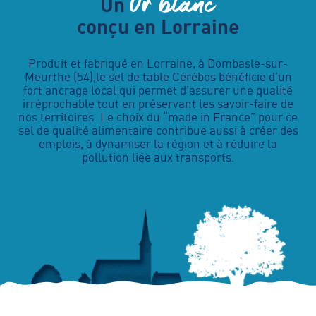
Or blanc
Un
conçu en Lorraine
Produit et fabriqué en Lorraine, à Dombasle-sur-
Meurthe (54),le sel de table Cérébos bénéficie d’un
fort ancrage local qui permet d’assurer une qualité
irréprochable tout en préservant les savoir-faire de
nos territoires. Le choix du “made in France” pour ce
sel de qualité alimentaire contribue aussi à créer des
emplois, à dynamiser la région et à réduire la
pollution liée aux transports.